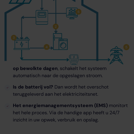
Overdag
produceren uw zonnepanelen stroom
Ongeveer 30% gebruikt u direct voor uw apparaten
in huis.
De
overtollige stroom
wordt via een omvormer
opgeslagen in de thuisbatterij.
Op momenten dat uw zonnepanelen geen stroom
leveren en u stroom nodig heeft, zoals
’s avonds of
op bewolkte dagen
, schakelt het systeem
automatisch naar de opgeslagen stroom.
Is de batterij vol?
Dan wordt het overschot
teruggeleverd aan het elektriciteitsnet.
Het energiemanagementsysteem (EMS)
monitort
het hele proces. Via de handige app heeft u 24/7
inzicht in uw opwek, verbruik en opslag.