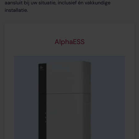
aansluit bij uw situatie, inclusief én vakkundige
installatie.
AlphaESS
Capaciteit:
3,8 of 9,3 kWh
Modulair uit te breiden
Productgarantie
: 10 jaar
Slim energiebeheer
: monitoring via App
Noordstroomvoorziening
mogelijk
Vanaf € 3.415,- (excl. btw)
Meer informatie