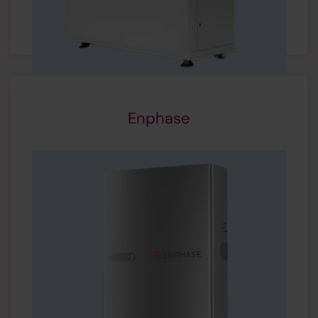
Meer informatie
Enphase
Capaciteit:
5,0 kWh minimale opslag
Modulair uit te breiden
Productgarantie:
15 jaar
Slim energiebeheer
: monitoring via App
Noordstroomvoorziening
mogelijk
Vanaf € 4.925,- (excl. btw)