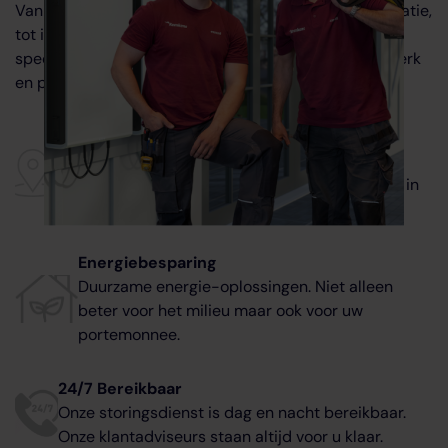
Van advies over een thuisbatterij passend bij uw situatie,
tot installatie, service en ondersteuning. Onze
specialisten regelen het voor u! Met oog voor maatwerk
en persoonlijke aandacht.
Altijd dichtbij
Met vestigingen in Brabant, Zeeland en Zuid-
Gelderland zijn we op de hoogte van wat er bij u in
de buurt speelt.
Energiebesparing
Duurzame energie-oplossingen. Niet alleen
beter voor het milieu maar ook voor uw
portemonnee.
24/7 Bereikbaar
Onze storingsdienst is dag en nacht bereikbaar.
Onze klantadviseurs staan altijd voor u klaar.