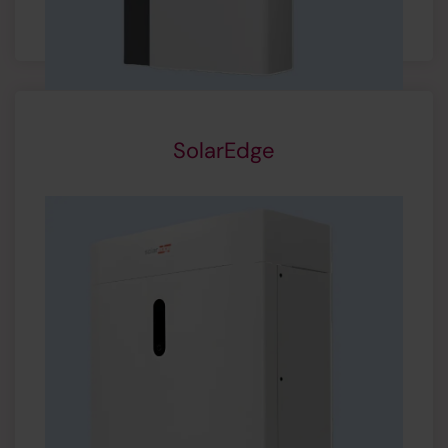
SolarEdge
Capaciteit:
4,6 kWh
Modulair uit te breiden
Productgarantie:
10 jaar
Slim energiebeheer:
monitoring via App
Noordstroomvoorziening
mogelijk
Vanaf € 5.145,- (excl. btw)