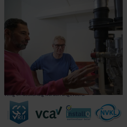
Kemkens, gecertificeerd
installateur
Bij Kemkens staan kwaliteit en veiligheid hoog in het
vaandel. Wij zijn een erkend installatiebedrijf met alle
benodigde certificeringen, waaronder het Bewijs van
Vakmanschap CO en de CO-certificering (Gasketelwet).
Onze monteurs zijn opgeleid volgens de nieuwe wet- en
regelgeving en worden regelmatig bijgeschoold. Zo kunt
u er zeker van zijn dat de installatie en het onderhoud
veilig en deskundig worden uitgevoerd.