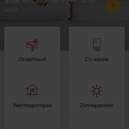
Actie:
Nu € 150,- korting op uw cv-
ketel
Onderhoud
CV-ketels
Warmtepompen
Zonnepanelen