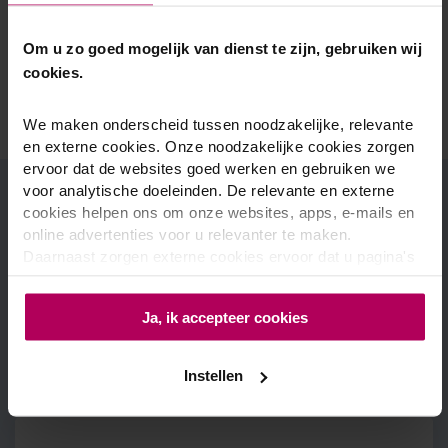
Onze klantadviseurs staan altijd voor u klaar.
Om u zo goed mogelijk van dienst te zijn, gebruiken wij
Over Kemkens
cookies.
Neem contact op
We maken onderscheid tussen noodzakelijke, relevante
en externe cookies. Onze noodzakelijke cookies zorgen
ervoor dat de websites goed werken en gebruiken we
voor analytische doeleinden. De relevante en externe
Onze klanten zijn zeer
cookies helpen ons om onze websites, apps, e-mails en
online advertenties voor u relevanter te maken.
tevreden
Daarnaast zorgen externe cookies ervoor dat u pagina's
kunt delen via social media en u relevante advertenties te
Ze geven ons gemiddeld een
zien krijgt op andere websites. Door op 'Ja, ik accepteer
Ja, ik accepteer cookies
cookies' te drukken, geeft u aan dat u akkoord bent met
beoordeling van 8.4 van de 10
het gebruik van cookies en de verzameling van informatie
op de websites van
E.ON groep
. Meer weten? In onze
8.4 / 10 van 30046 reviews
Instellen
leest u meer over ons privacybeleid. Bij 'instellen' leest u
meer over cookies en past u uw cookievoorkeuren aan.