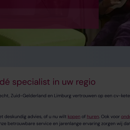
é specialist in uw regio
cht, Zuid-Gelderland en Limburg vertrouwen op een cv-ketel 
t deskundig advies, of u nu wilt
kopen
of
huren
. Ook voor
ond
nze betrouwbare service en jarenlange ervaring zorgen wij dat 