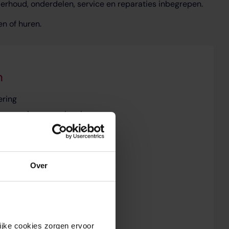
derhoud, onderdelen, service en reparaties inbegrepen.
en of huren.
n
ering
van uw nieuwe cv-ketel
ntie
 aansluitend een service- &
ement afsluit
Over
jke cookies zorgen ervoor