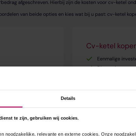
bedrag afgeschreven. Hierbij zijn de kosten voor cv-ketel on
oordelen van beide opties en kies wat bij u past: cv-ketel kop
Cv-ketel kope
Eenmalige invest
Direct eigenaar 
verhuizing
2 jaar all-in gara
gen inbegrepen
Zelf bepalen of u
onderhoudsabonn
Details
Cv-ketel kopen
enst te zijn, gebruiken wij cookies.
 noodzakelijke, relevante en externe cookies. Onze noodzakeli