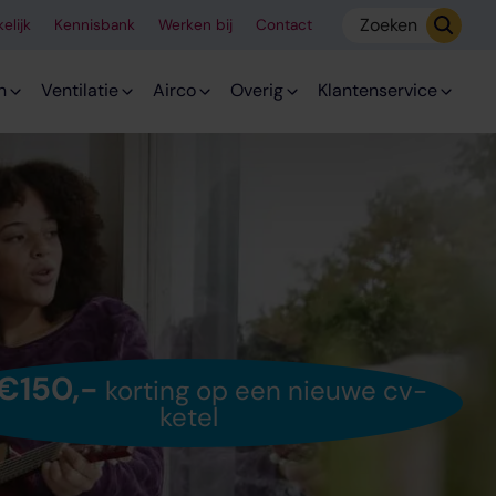
Zoeken
elijk
Kennisbank
Werken bij
Contact
n
Ventilatie
Airco
Overig
Klantenservice
€150,-
korting op een nieuwe cv-
ketel