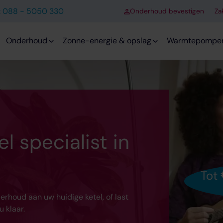
st 088 - 5050 330
Onderhoud bevestigen
Zak
Onderhoud
Zonne-energie & opslag
Warmtepompe
 specialist in
Tot
erhoud aan uw huidige ketel, of last
 klaar.