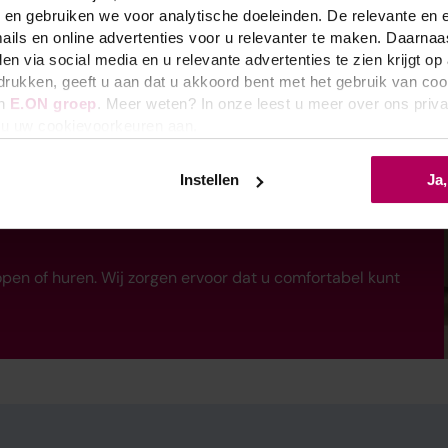
 en gebruiken we voor analytische doeleinden. De relevante en 
ils en online advertenties voor u relevanter te maken. Daarnaa
len via social media en u relevante advertenties te zien krijgt o
e drukken, geeft u aan dat u akkoord bent met het gebruik van co
an
E.ON groep
. Meer weten? In onze leest u meer over ons privacy
 u uw cookievoorkeuren aan.
an een nieuwe cv-ketel
Instellen
Ja
onze tijdelijke aanbieding! Bij aanschaf van een nieuwe
50,- korting
. Liever huren? Dat kan ook. U profiteert dan
en of huren. Wij zorgen ervoor dat u comfortabel kunt