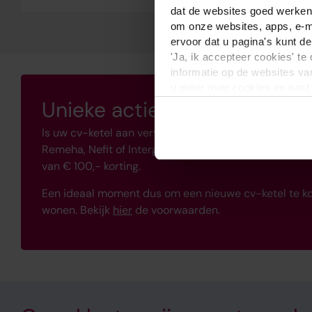
dat de websites goed werken
om onze websites, apps, e-ma
ervoor dat u pagina's kunt de
'Ja, ik accepteer cookies' t
informatie op de websites v
u meer over cookies en past
Unieke actie bij aanschaf v
Is uw cv-ketel aan vervanging toe? Profiteer dan van 
Remeha, Nefit of Intergas cv-ketel ontvangt u tot
€ 1
van € 100,- korting.
Een ideaal moment dus om een nieuwe cv-ketel te kop
wonen. Bekijk
hier
de voorwaarden.