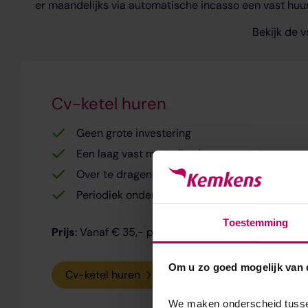
er maandelijks via automatische incasso een vast huur
Bekijk de v
Cv-ketel huren
Geen grote investering
Een laag vast maandbedrag
Over te dragen huurcontract, bijvoorbeeld bij 
Periodiek onderhoud en snelle hulp bij storin
Toestemming
Prijs
: Vanaf € 35,- per maand
Om u zo goed mogelijk van di
Cv-ketel huren
We maken onderscheid tussen