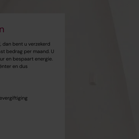
n
f, dan bent u verzekerd
vast bedrag per maand. U
ur en bespaart energie.
ënter en dus
evergiftiging