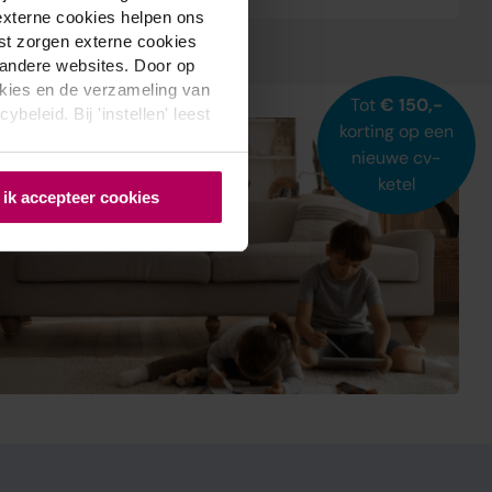
externe cookies helpen ons
st zorgen externe cookies
p andere websites. Door op
okies en de verzameling van
Tot
€ 150,-
beleid. Bij 'instellen' leest
korting op een
nieuwe cv-
ketel
, ik accepteer cookies