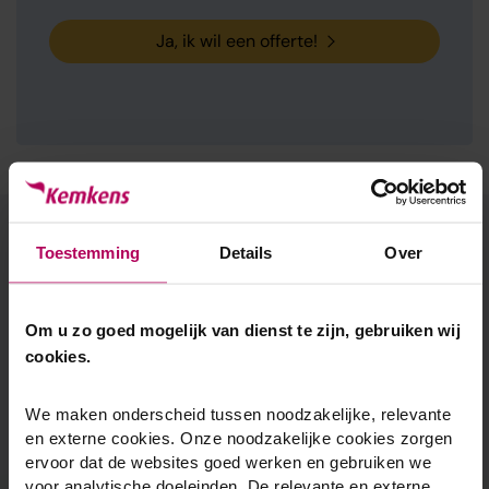
Ja, ik wil een offerte!
Toestemming
Details
Over
Kies voor het totaalpakket van
Kemkens
Om u zo goed mogelijk van dienst te zijn, gebruiken wij
cookies.
Al meer dan 400.000 huishoudens in Noord-Brabant,
Zeeland en Zuid-Gelderland hebben voor een cv-ketel
We maken onderscheid tussen noodzakelijke, relevante
totaalpakket van Kemkens gekozen. Zo kiest u voor
en externe cookies. Onze noodzakelijke cookies zorgen
kwaliteit en komt u achteraf niet voor verrassingen te
ervoor dat de websites goed werken en gebruiken we
staan.
voor analytische doeleinden. De relevante en externe