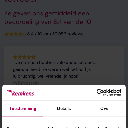
Ze geven ons gemiddeld een
beoordeling van 8.4 van de 10
8.4 / 10 van 30052 reviews
De mannen hebben vakkundig en goed
geïnstalleerd. ze waren wel behoorlijk
luidruchtig, wel vriendelijk hoor.
m Ravestein
Toestemming
Details
Over
Wij hebben door de firma Kemkens
zonnepanelen laten plaatsen. Wat een geweldige
medewerkers, echt super! Alles verliep volgens